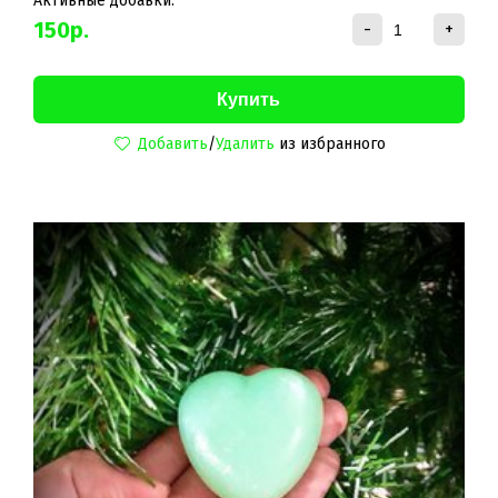
Активные добавки:
150
р.
-
+
Добавить
/
Удалить
из избранного