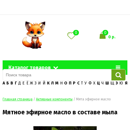
0
0
0 р.
Каталог товаров
А
Б
В
Г
Д
Е
Ё
Ж
З
И
Й
К
Л
М
Н
О
П
Р
С
Т
У
Ф
Х
Ц
Ч
Ш
Щ
Э
Ю
Я
Главная страница
/
Активные компоненты
/
Мята эфирное масло
Мятное эфирное масло в составе мыла