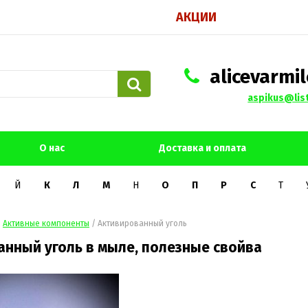
АКЦИИ
alicevarmil
aspikus@list
О нас
Доставка и оплата
Й
К
Л
М
Н
О
П
Р
С
Т
/
Активные компоненты
/
Активированный уголь
анный уголь в мыле, полезные свойва