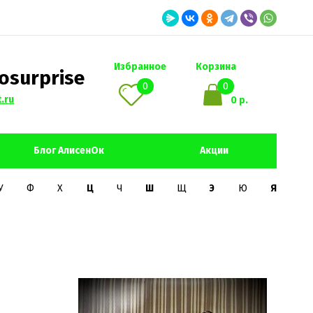
Избранное
Корзина
osurprise
0
0
.ru
0 р.
Блог АлисенОк
Акции
У
Ф
Х
Ц
Ч
Ш
Щ
Э
Ю
Я