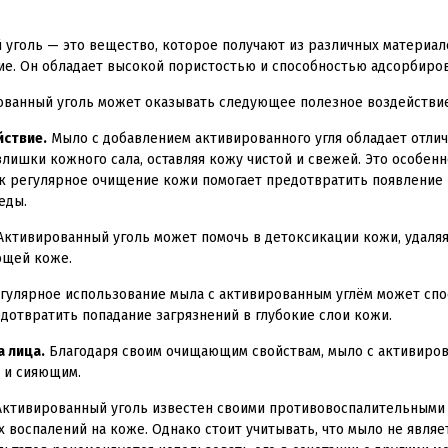
уголь — это вещество, которое получают из различных материало
ие. Он обладает высокой пористостью и способностью адсорбиро
ованный уголь может оказывать следующее полезное воздействие
ствие.
Мыло с добавлением активированного угля обладает отл
злишки кожного сала, оставляя кожу чистой и свежей. Это особен
ак регулярное очищение кожи помогает предотвратить появление 
еды.
ктивированный уголь может помочь в детоксикации кожи, удаляя 
ющей коже.
гулярное использование мыла с активированным углём может спо
дотвратить попадание загрязнений в глубокие слои кожи.
а лица.
Благодаря своим очищающим свойствам, мыло с активирова
 и сияющим.
ктивированный уголь известен своими противовоспалительными 
 воспалений на коже. Однако стоит учитывать, что мыло не являе