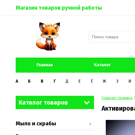
Магазин товаров ручной работы
Главная
Каталог
А
Б
В
Г
Д
Е
Ё
Ж
З
И
Главная страница
Каталог товаров
Активиров
Мыло и скрабы