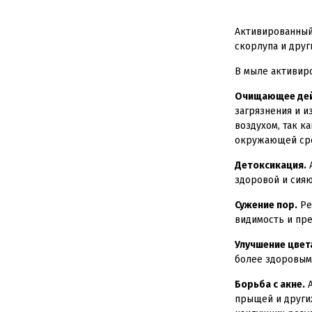
Активированный 
скорлупа и друг
В мыле активир
Очищающее дей
загрязнения и и
воздухом, так к
окружающей ср
Детоксикация.
А
здоровой и сия
Сужение пор.
Ре
видимость и пре
Улучшение цвет
более здоровым
Борьба с акне.
А
прыщей и других