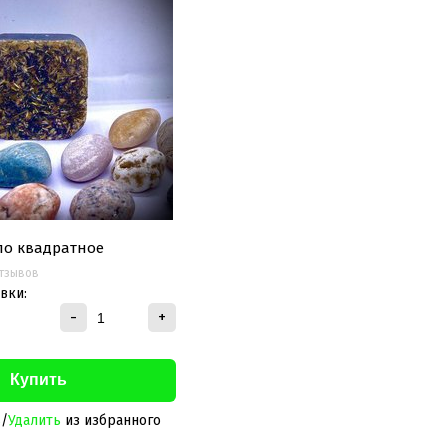
ло квадратное
отзывов
вки:
-
+
ь
/
Удалить
из избранного