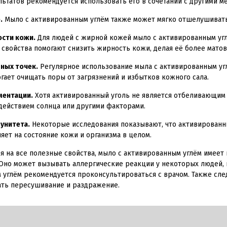
ьтатов рекомендуется использовать его в сочетании с другими м
.
Мыло с активированным углём также может мягко отшелушивать 
сти кожи.
Для людей с жирной кожей мыло с активированным угл
войства помогают снизить жирность кожи, делая её более матово
ных точек.
Регулярное использование мыла с активированным уг
огает очищать поры от загрязнений и избытков кожного сала.
ментации.
Хотя активированный уголь не является отбеливающим 
действием солнца или другими факторами.
унитета.
Некоторые исследования показывают, что активированны
яет на состояние кожи и организма в целом.
я на все полезные свойства, мыло с активированным углём имеет
 Оно может вызывать аллергические реакции у некоторых людей, 
углём рекомендуется проконсультироваться с врачом. Также следу
ать пересушивание и раздражение.