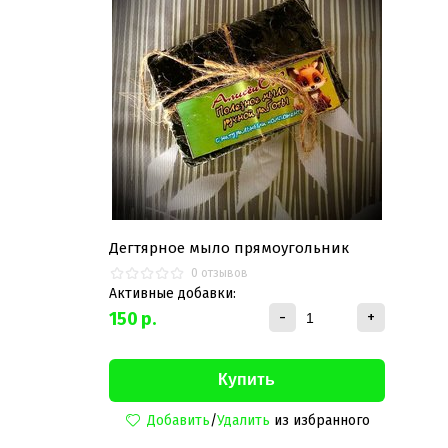
Дегтярное мыло прямоугольник
0 отзывов
Активные добавки:
150
р.
-
+
Добавить
/
Удалить
из избранного