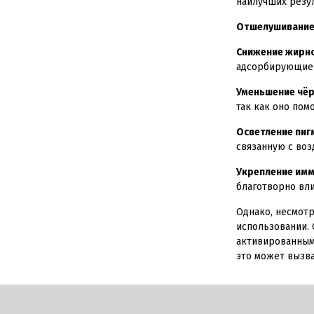
наилучших резул
Отшелушивание
Снижение жирно
адсорбирующие с
Уменьшение чёр
так как оно пом
Осветление пиг
связанную с воз
Укрепление имм
благотворно вли
Однако, несмотр
использовании.
активированным 
это может вызв